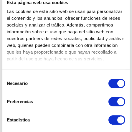
Esta página web usa cookies
le hayan indicado, a menos que
su publicación:
Las cookies de este sitio web se usan para personalizar
el contenido y los anuncios, ofrecer funciones de redes
 Se relacione con el uso de los datos personales para
sociales y analizar el tráfico. Además, compartimos
información sobre el uso que haga del sitio web con
una finalidad
nuestros partners de redes sociales, publicidad y análisis
complementaria conectada directamente con el
web, quienes pueden combinarla con otra información
objetivo original por el que los
que les haya proporcionado o que hayan recopilado a
datos personales fueron recogidos.
partir del uso que haya hecho de sus servicios.
 Sea necesaria para redactar, concluir o ejecutar un
contrato con usted.
Selección
Necesario
de
consentimiento
 Se requiera legalmente o por orden de las
autoridades competentes o las
Preferencias
autoridades judiciales.
Estadística
 Se requiera para establecer o defender una
reivindicación legal o una defensa