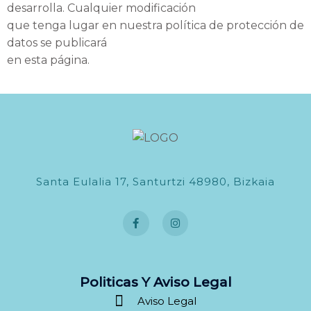
desarrolla. Cualquier modificación
que tenga lugar en nuestra política de protección de
datos se publicará
en esta página.
Santa Eulalia 17, Santurtzi 48980, Bizkaia
F
I
a
n
c
s
e
t
b
a
o
g
o
r
k
a
Politicas Y Aviso Legal
-
m
Aviso Legal
f